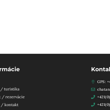
ormácie
Konta
GPS: +4
/ turistika
chatan
 / rezervácie
+421(0
 / kontakt
+421(0