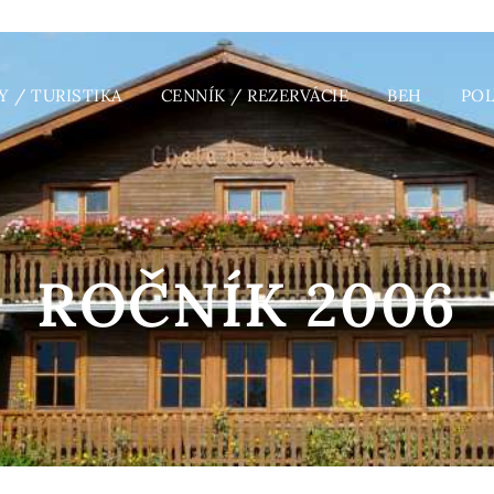
Y / TURISTIKA
CENNÍK / REZERVÁCIE
BEH
PO
ROČNÍK 2006