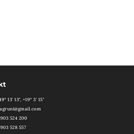
kt
9° 13' 13", +19° 3' 15"
agruni@gmail.com
)903 524 200
)903 528 557