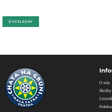
VÝSLEDKY
Inf
O nás
Služby 
Cenník
Poloha